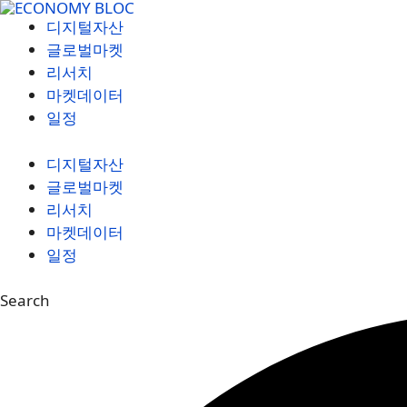
컨
디지털자산
텐
글로벌마켓
츠
리서치
로
마켓데이터
건
일정
너
뛰
디지털자산
기
글로벌마켓
리서치
마켓데이터
일정
Search