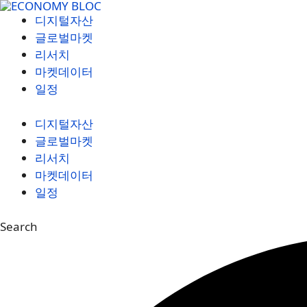
컨
디지털자산
텐
글로벌마켓
츠
리서치
로
마켓데이터
건
일정
너
뛰
디지털자산
기
글로벌마켓
리서치
마켓데이터
일정
Search