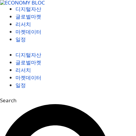
컨
디지털자산
텐
글로벌마켓
츠
리서치
로
마켓데이터
건
일정
너
뛰
디지털자산
기
글로벌마켓
리서치
마켓데이터
일정
Search