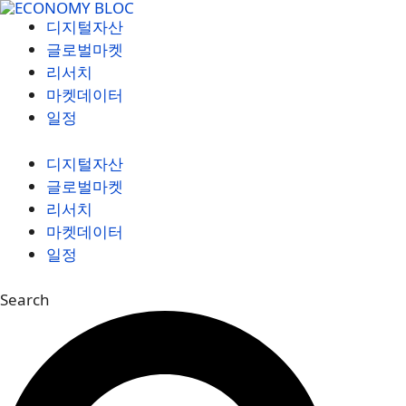
컨
디지털자산
텐
글로벌마켓
츠
리서치
로
마켓데이터
건
일정
너
뛰
디지털자산
기
글로벌마켓
리서치
마켓데이터
일정
Search