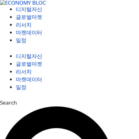
컨
디지털자산
텐
글로벌마켓
츠
리서치
로
마켓데이터
건
일정
너
뛰
디지털자산
기
글로벌마켓
리서치
마켓데이터
일정
Search