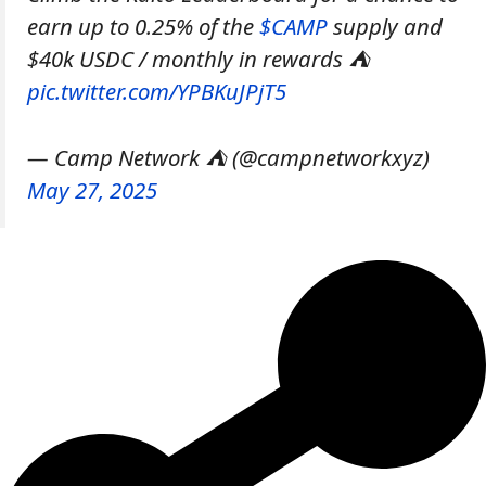
earn up to 0.25% of the
$CAMP
supply and
$40k USDC / monthly in rewards ⛺
pic.twitter.com/YPBKuJPjT5
— Camp Network ⛺️ (@campnetworkxyz)
May 27, 2025