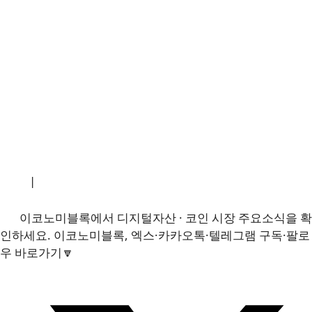
소개
|
개인정보처리방침
|
문의하기
이코노미블록에서 디지털자산 · 코인 시장 주요소식을 확
인하세요. 이코노미블록, 엑스·카카오톡·텔레그램 구독·팔로
우 바로가기🔽