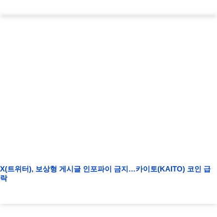
X(트위터), 보상형 게시글 인포파이 금지…카이토(KAITO) 코인 급
락