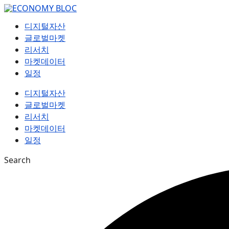
컨
텐
디지털자산
츠
글로벌마켓
로
리서치
건
마켓데이터
너
일정
뛰
기
디지털자산
글로벌마켓
리서치
마켓데이터
일정
Search