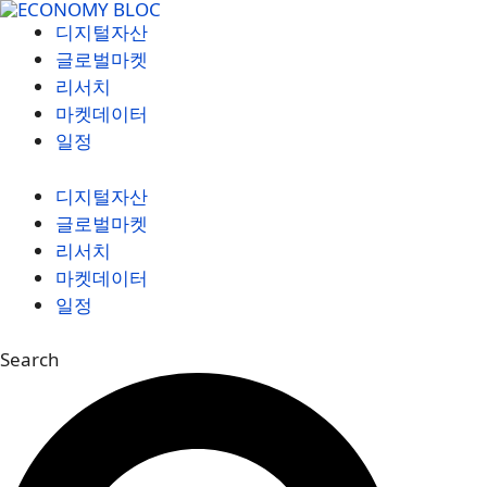
컨
디지털자산
텐
글로벌마켓
츠
리서치
로
마켓데이터
건
일정
너
뛰
디지털자산
기
글로벌마켓
리서치
마켓데이터
일정
Search