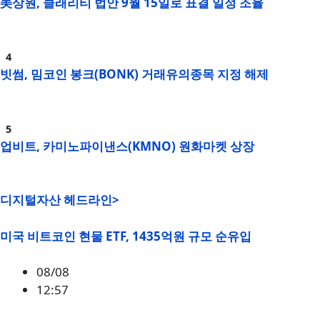
美상원, 클래리티 법안 9월 15일로 표결 일정 조율
빗썸, 밈코인 봉크(BONK) 거래유의종목 지정 해제
업비트, 카미노파이낸스(KMNO) 원화마켓 상장
디지털자산 헤드라인>
미국 비트코인 현물 ETF, 1435억원 규모 순유입
08/08
12:57