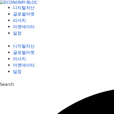
컨
디지털자산
텐
글로벌마켓
츠
리서치
로
마켓데이터
건
일정
너
뛰
디지털자산
기
글로벌마켓
리서치
마켓데이터
일정
Search