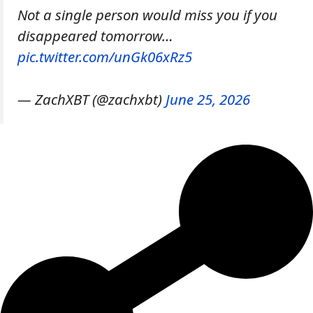
Not a single person would miss you if you
disappeared tomorrow…
pic.twitter.com/unGk06xRz5
— ZachXBT (@zachxbt)
June 25, 2026