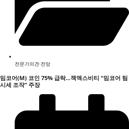
전문가의견·전망
밈코어(M) 코인 75% 급락…잭엑스비티 “밈코어 팀
시세 조작” 주장