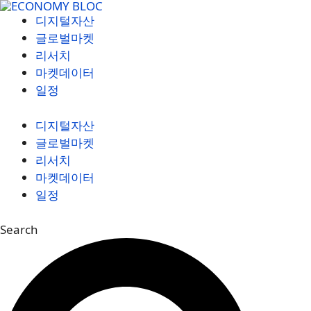
컨
디지털자산
텐
글로벌마켓
츠
리서치
로
마켓데이터
건
일정
너
뛰
디지털자산
기
글로벌마켓
리서치
마켓데이터
일정
Search