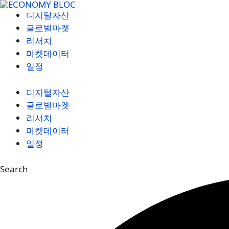
컨
디지털자산
텐
글로벌마켓
츠
리서치
로
마켓데이터
건
일정
너
뛰
디지털자산
기
글로벌마켓
리서치
마켓데이터
일정
Search