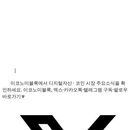
소개
|
개인정보처리방침
|
문의하기
이코노미블록에서 디지털자산 · 코인 시장 주요소식을 확
인하세요. 이코노미블록, 엑스·카카오톡·텔레그램 구독·팔로우
바로가기🔽