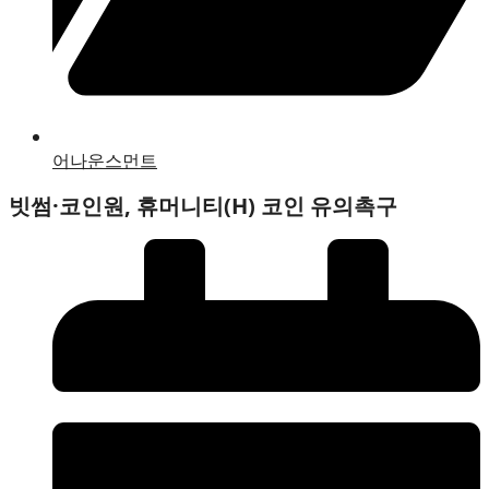
어나운스먼트
빗썸·코인원, 휴머니티(H) 코인 유의촉구