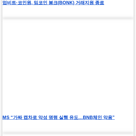
업비트·코인원, 밈코인 봉크(BONK) 거래지원 종료
MS “가짜 캡차로 악성 명령 실행 유도…BNB체인 악용”