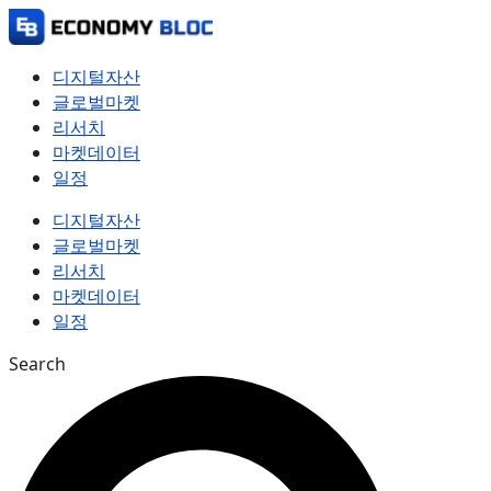
컨
텐
츠
디지털자산
로
글로벌마켓
건
리서치
너
마켓데이터
뛰
일정
기
디지털자산
글로벌마켓
리서치
마켓데이터
일정
Search