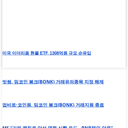
미국 이더리움 현물 ETF, 1308억원 규모 순유입
빗썸, 밈코인 봉크(BONK) 거래유의종목 지정 해제
업비트·코인원, 밈코인 봉크(BONK) 거래지원 종료
MS “가짜 캡차로 악성 명령 실행 유도…BNB체인 악용”