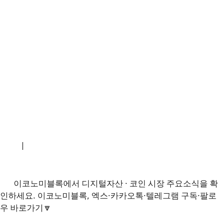
소개
|
개인정보처리방침
|
문의하기
이코노미블록에서 디지털자산 · 코인 시장 주요소식을 확
인하세요. 이코노미블록, 엑스·카카오톡·텔레그램 구독·팔로
우 바로가기🔽