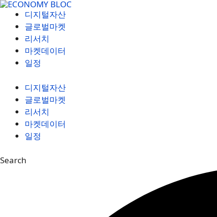
컨
디지털자산
텐
글로벌마켓
츠
리서치
로
마켓데이터
건
일정
너
뛰
디지털자산
기
글로벌마켓
리서치
마켓데이터
일정
Search