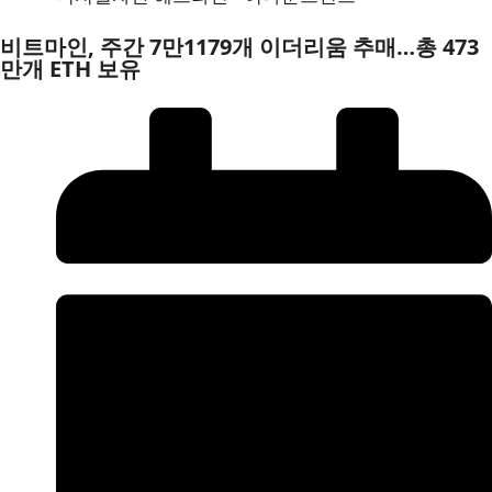
비트마인, 주간 7만1179개 이더리움 추매…총 473
만개 ETH 보유