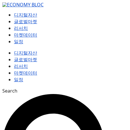
컨
텐
디지털자산
츠
글로벌마켓
로
리서치
건
마켓데이터
너
일정
뛰
기
디지털자산
글로벌마켓
리서치
마켓데이터
일정
Search