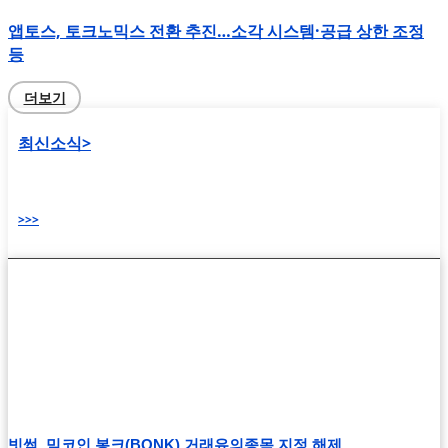
앱토스, 토크노믹스 전환 추진…소각 시스템·공급 상한 조정
등
더보기
최신소식>
>>>
빗썸, 밈코인 봉크(BONK) 거래유의종목 지정 해제