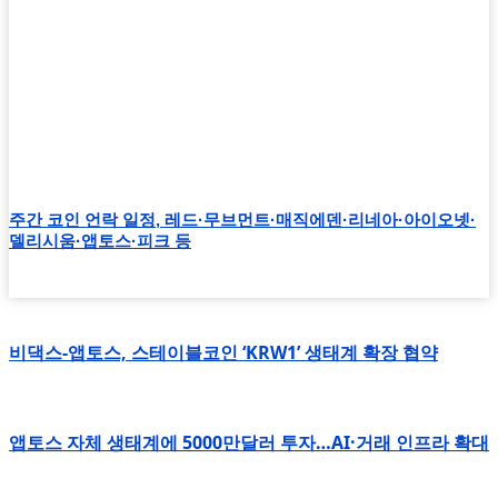
주간 코인 언락 일정, 레드·무브먼트·매직에덴·리네아·아이오넷·
델리시움·앱토스·피크 등
비댁스-앱토스, 스테이블코인 ‘KRW1’ 생태계 확장 협약
앱토스 자체 생태계에 5000만달러 투자…AI·거래 인프라 확대