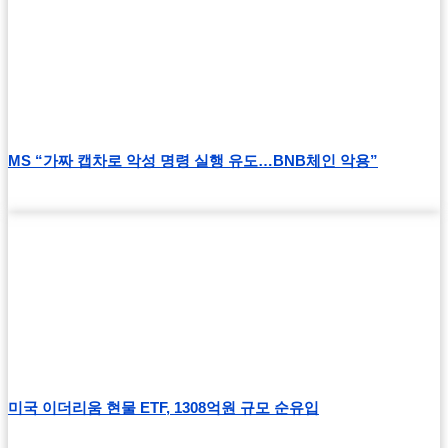
MS “가짜 캡차로 악성 명령 실행 유도…BNB체인 악용”
미국 이더리움 현물 ETF, 1308억원 규모 순유입