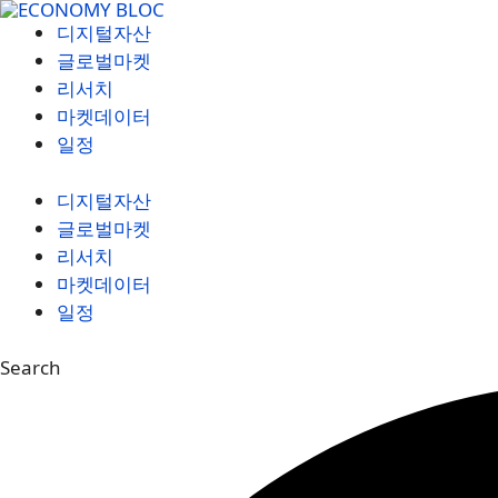
컨
디지털자산
텐
글로벌마켓
츠
리서치
로
마켓데이터
건
일정
너
뛰
디지털자산
기
글로벌마켓
리서치
마켓데이터
일정
Search