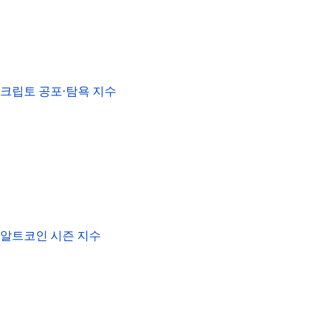
크립토 공포·탐욕 지수
알트코인 시즌 지수