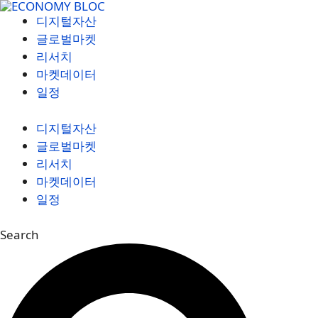
컨
디지털자산
텐
글로벌마켓
츠
리서치
로
마켓데이터
건
일정
너
뛰
디지털자산
기
글로벌마켓
리서치
마켓데이터
일정
Search