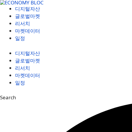
컨
디지털자산
텐
글로벌마켓
츠
리서치
로
마켓데이터
건
일정
너
뛰
디지털자산
기
글로벌마켓
리서치
마켓데이터
일정
Search