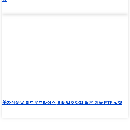
美자산운용 티로우프라이스, 9종 암호화폐 담은 현물 ETF 상장