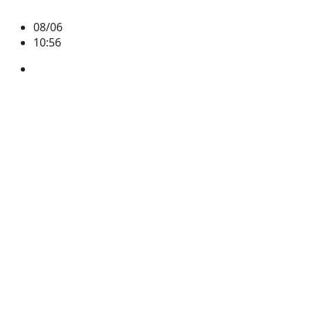
08/06
10:56
CAP