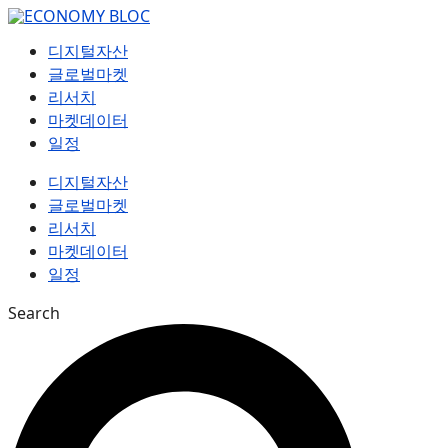
컨
텐
디지털자산
츠
글로벌마켓
로
리서치
건
마켓데이터
너
일정
뛰
기
디지털자산
글로벌마켓
리서치
마켓데이터
일정
Search