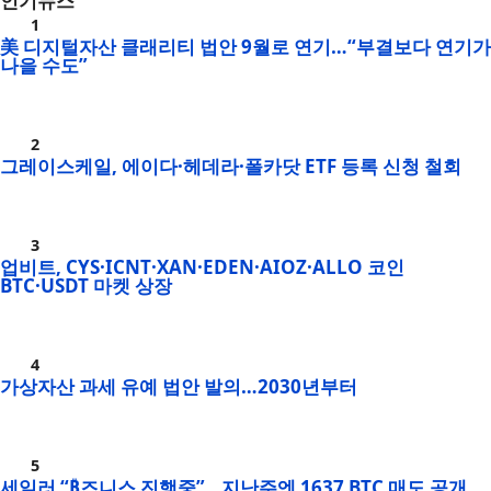
인기뉴스
美 디지털자산 클래리티 법안 9월로 연기…“부결보다 연기가
나을 수도”
그레이스케일, 에이다·헤데라·폴카닷 ETF 등록 신청 철회
업비트, CYS·ICNT·XAN·EDEN·AIOZ·ALLO 코인
BTC·USDT 마켓 상장
가상자산 과세 유예 법안 발의…2030년부터
세일러 “₿즈니스 진행중”…지난주엔 1637 BTC 매도 공개