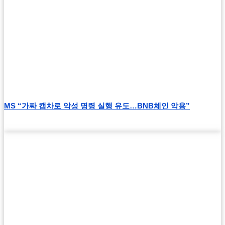
MS “가짜 캡차로 악성 명령 실행 유도…BNB체인 악용”