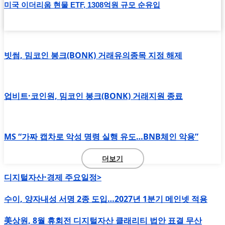
미국 이더리움 현물 ETF, 1308억원 규모 순유입
빗썸, 밈코인 봉크(BONK) 거래유의종목 지정 해제
업비트·코인원, 밈코인 봉크(BONK) 거래지원 종료
MS “가짜 캡차로 악성 명령 실행 유도…BNB체인 악용”
더보기
디지털자산·경제 주요일정>
수이, 양자내성 서명 2종 도입…2027년 1분기 메인넷 적용
美상원, 8월 휴회전 디지털자산 클래리티 법안 표결 무산