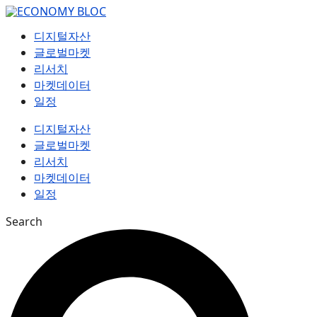
컨
텐
디지털자산
츠
글로벌마켓
로
리서치
건
마켓데이터
너
일정
뛰
기
디지털자산
글로벌마켓
리서치
마켓데이터
일정
Search