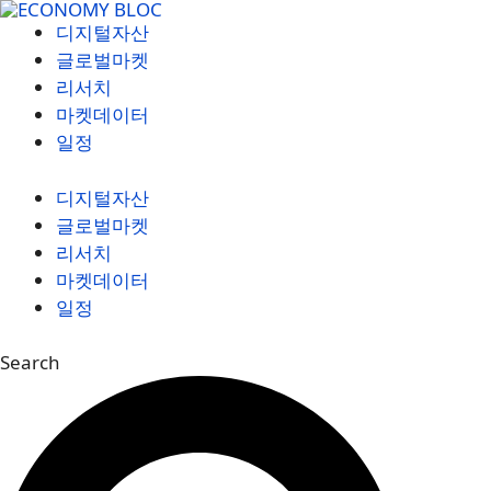
컨
디지털자산
텐
글로벌마켓
츠
리서치
로
마켓데이터
건
일정
너
뛰
디지털자산
기
글로벌마켓
리서치
마켓데이터
일정
Search