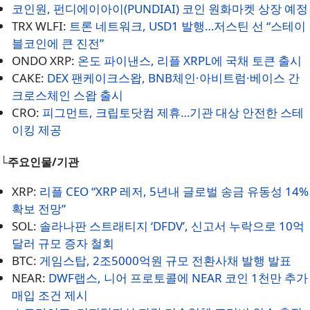
코인원, 펀디에이아이(PUNDIAI) 코인 원화마켓 상장 예정
TRX WLFI:
트론 네트워크, USD1 발행…저스틴 선 “스테이
블코인에 큰 진전”
ONDO XRP:
온도 파이낸스, 리플 XRPL에 국채 토큰 출시
CAKE:
DEX 팬케이크스왑, BNB체인·아비트럼·베이스 간
크로스체인 스왑 출시
CRO:
피그먼트, 크립토닷컴 제휴…기관 대상 안전한 스테
이킹 제공
└주요인물/기관
XRP:
리플 CEO “XRP 레저, 5년내 글로벌 송금 유동성 14%
확보 전망”
SOL:
솔라나판 스트래티지 ‘DFDV’, 신고서 누락으로 10억
달러 규모 증자 철회
BTC:
게임스탑, 2조5000억원 규모 전환사채 발행 발표
NEAR:
DWF랩스, 니어 프로토콜에 NEAR 코인 1천만 추가
매입 조건 제시