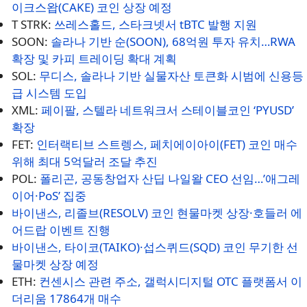
이크스왑(CAKE) 코인 상장 예정
T STRK:
쓰레스홀드, 스타크넷서 tBTC 발행 지원
SOON:
솔라나 기반 순(SOON), 68억원 투자 유치…RWA
확장 및 카피 트레이딩 확대 계획
SOL:
무디스, 솔라나 기반 실물자산 토큰화 시범에 신용등
급 시스템 도입
XML:
페이팔, 스텔라 네트워크서 스테이블코인 ‘PYUSD’
확장
FET:
인터랙티브 스트렝스, 페치에이아이(FET) 코인 매수
위해 최대 5억달러 조달 추진
POL:
폴리곤, 공동창업자 산딥 나일왈 CEO 선임…’애그레
이어·PoS’ 집중
바이낸스, 리졸브(RESOLV) 코인 현물마켓 상장·호들러 에
어드랍 이벤트 진행
바이낸스, 타이코(TAIKO)·섭스퀴드(SQD) 코인 무기한 선
물마켓 상장 예정
ETH:
컨센시스 관련 주소, 갤럭시디지털 OTC 플랫폼서 이
더리움 17864개 매수