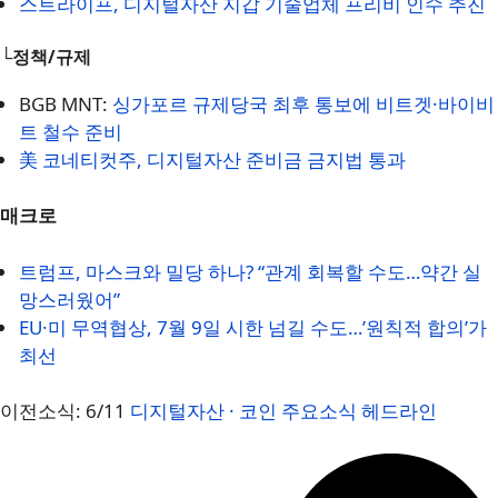
스트라이프, 디지털자산 지갑 기술업체 프리비 인수 추진
└정책/규제
BGB MNT:
싱가포르 규제당국 최후 통보에 비트겟·바이비
트 철수 준비
美 코네티컷주, 디지털자산 준비금 금지법 통과
매크로
트럼프, 마스크와 밀당 하나? “관계 회복할 수도…약간 실
망스러웠어”
EU·미 무역협상, 7월 9일 시한 넘길 수도…’원칙적 합의’가
최선
이전소식: 6/11
디지털자산 · 코인 주요소식 헤드라인