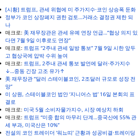
[시황] 트럼프, 관세 위협에 미 주가지수·코인 상승폭 둔화
정부가 코인 상장폐지 권한 검토…거래소 결정권 제한 되
나
매크로:
美 재무장관은 관세 유예 연장 언급…“협상 의지 있
다면 7월 9일 이후로도 연장”
매크로:
트럼프 “2주내 관세 일방 통보” 7월 9일 시한 앞두
고 협상국에 압박 수위 높여
매크로:
트럼프, 2주내 관세 통보 발언에 달러·주가지수
↓…중동 긴장 고조 유가↑
美 재무장관 “달러 스테이블코인, 2조달러 규모로 성장 전
망”
미 상원, 스테이블코인 법안 ‘지니어스 법’ 16일 본회의 표
결로
매크로:
미국 5월 소비자물가지수, 시장 예상치 하회
매크로:
트럼프 “미중 합의 마무리 단계…중국산에 55% 관
세 부과, 미국산은 10%”
전설의 코인 트레이더 ‘워뇨띠’ 근황과 성공비결·트레이딩