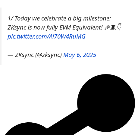
1/ Today we celebrate a big milestone:
ZKsync is now fully EVM Equivalent! 🎉🧵👇
pic.twitter.com/Ai70W4RuMG
— ZKsync (@zksync)
May 6, 2025