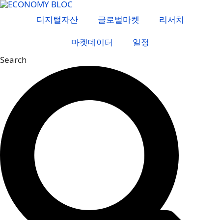
컨
텐
디지털자산
글로벌마켓
리서치
츠
마켓데이터
일정
로
건
Search
너
뛰
기