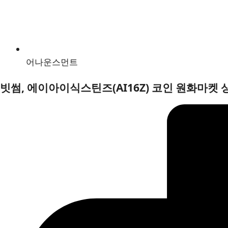
어나운스먼트
빗썸, 에이아이식스틴즈(AI16Z) 코인 원화마켓 