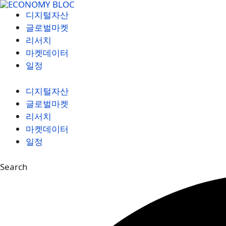
컨
디지털자산
텐
글로벌마켓
츠
리서치
로
마켓데이터
건
일정
너
뛰
디지털자산
기
글로벌마켓
리서치
마켓데이터
일정
Search