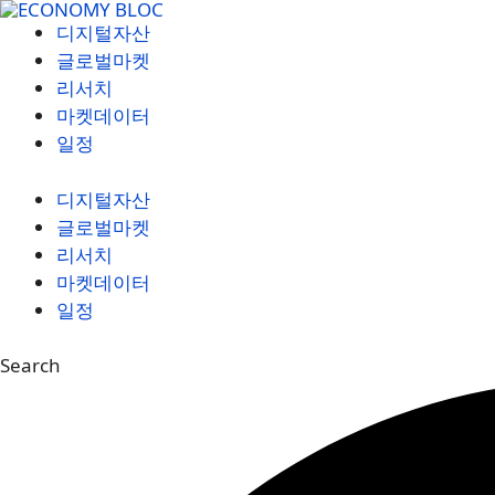
컨
디지털자산
텐
글로벌마켓
츠
리서치
로
마켓데이터
건
일정
너
뛰
디지털자산
기
글로벌마켓
리서치
마켓데이터
일정
Search