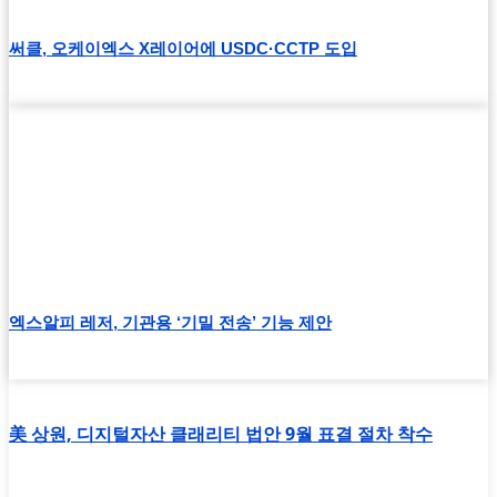
써클, 오케이엑스 X레이어에 USDC·CCTP 도입
엑스알피 레저, 기관용 ‘기밀 전송’ 기능 제안
美 상원, 디지털자산 클래리티 법안 9월 표결 절차 착수