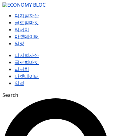
컨
텐
디지털자산
츠
글로벌마켓
로
리서치
건
마켓데이터
너
일정
뛰
기
디지털자산
글로벌마켓
리서치
마켓데이터
일정
Search