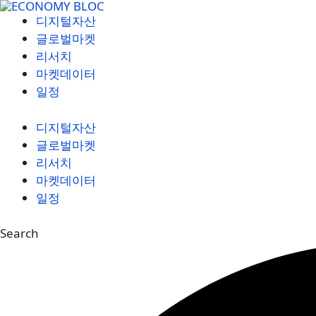
컨
디지털자산
텐
글로벌마켓
츠
리서치
로
마켓데이터
건
일정
너
뛰
디지털자산
기
글로벌마켓
리서치
마켓데이터
일정
Search