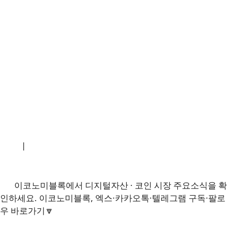
소개
|
개인정보처리방침
|
문의하기
이코노미블록에서 디지털자산 · 코인 시장 주요소식을 확
인하세요. 이코노미블록, 엑스·카카오톡·텔레그램 구독·팔로
우 바로가기🔽