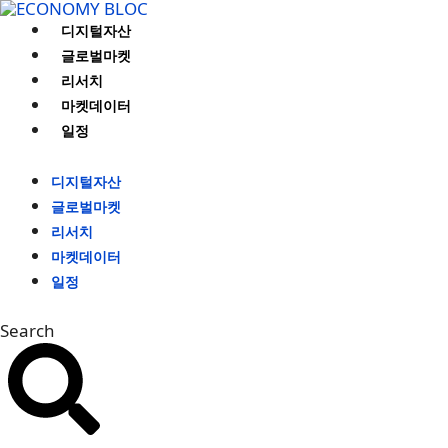
컨
디지털자산
텐
글로벌마켓
츠
리서치
로
마켓데이터
건
일정
너
뛰
디지털자산
기
글로벌마켓
리서치
마켓데이터
일정
Search