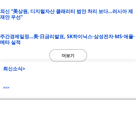
외신 “美상원, 디지털자산 클래리티 법안 처리 보다…러시아 제
재안 우선”
주간경제일정…美·日금리발표, SK하이닉스·삼성전자·MS·애플·
메타 실적
더보기
최신소식>
>>>