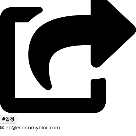
#일정
✉ eb@economybloc.com