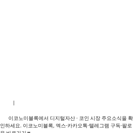
소개
|
개인정보처리방침
|
문의하기
이코노미블록에서 디지털자산 · 코인 시장 주요소식을 확
인하세요. 이코노미블록, 엑스·카카오톡·텔레그램 구독·팔로
우 바로가기🔽