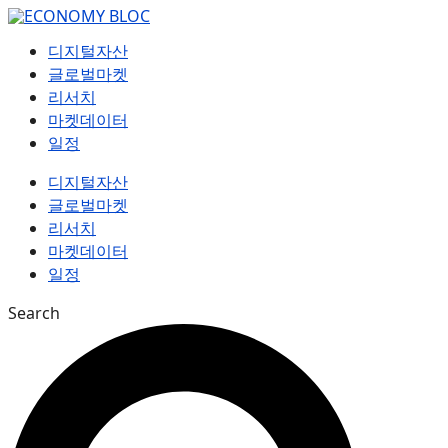
컨
텐
디지털자산
츠
글로벌마켓
로
리서치
건
마켓데이터
너
일정
뛰
기
디지털자산
글로벌마켓
리서치
마켓데이터
일정
Search