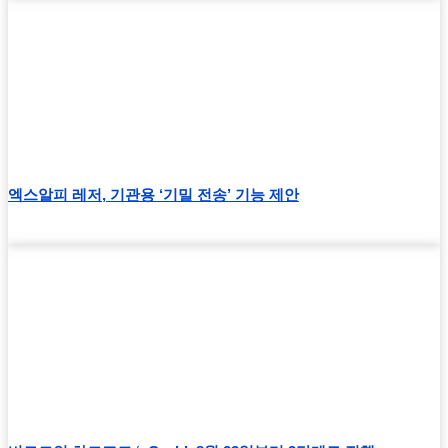
엑스알피 레저, 기관용 ‘기밀 전송’ 기능 제안