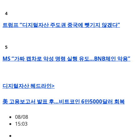
트럼프 “디지털자산 주도권 중국에 뺏기지 않겠다”
MS “가짜 캡차로 악성 명령 실행 유도…BNB체인 악용”
디지털자산 헤드라인>
美 고용보고서 발표 후…비트코인 6만5000달러 회복
08/08
15:03
BTC
,
시황