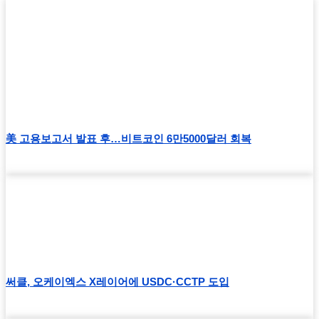
美 고용보고서 발표 후…비트코인 6만5000달러 회복
써클, 오케이엑스 X레이어에 USDC·CCTP 도입