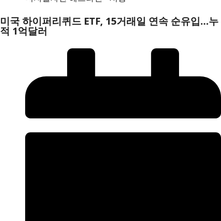
미국 하이퍼리퀴드 ETF, 15거래일 연속 순유입…누
적 1억달러