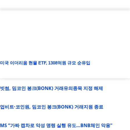
미국 이더리움 현물 ETF, 1308억원 규모 순유입
빗썸, 밈코인 봉크(BONK) 거래유의종목 지정 해제
업비트·코인원, 밈코인 봉크(BONK) 거래지원 종료
MS “가짜 캡차로 악성 명령 실행 유도…BNB체인 악용”