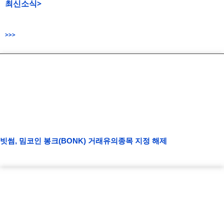
최신소식>
>>>
빗썸, 밈코인 봉크(BONK) 거래유의종목 지정 해제