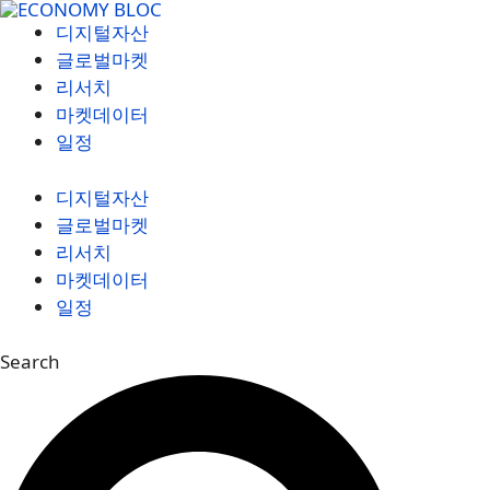
컨
디지털자산
텐
글로벌마켓
츠
리서치
로
마켓데이터
건
일정
너
뛰
디지털자산
기
글로벌마켓
리서치
마켓데이터
일정
Search