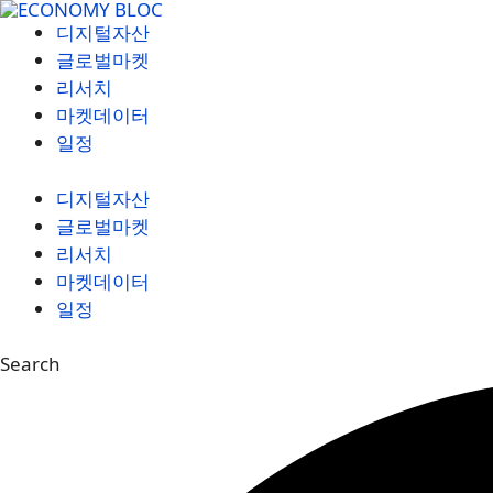
컨
디지털자산
텐
글로벌마켓
츠
리서치
로
마켓데이터
건
일정
너
뛰
디지털자산
기
글로벌마켓
리서치
마켓데이터
일정
Search