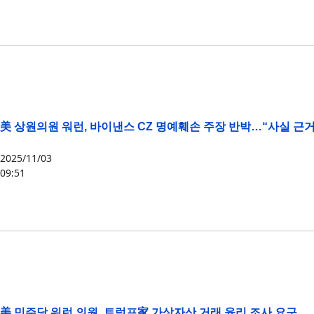
CAKE
,
WLFI
,
디파이
,
엘리자베스 워런
美 상원의원 워런, 바이낸스 CZ 명예훼손 주장 반박…“사실 근거
2025/11/03
09:51
엘리자베스 워런
,
자오 창펑
美 민주당 워런 의원, 트럼프家 가상자산 거래 윤리 조사 요구