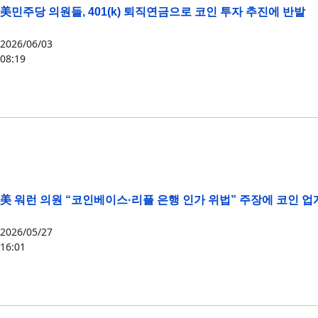
美민주당 의원들, 401(k) 퇴직연금으로 코인 투자 추진에 반발
2026/06/03
08:19
미국
,
엘리자베스 워런
,
정책
美 워런 의원 “코인베이스·리플 은행 인가 위법” 주장에 코인 업
2026/05/27
16:01
XRP
,
엘리자베스 워런
,
코인베이스