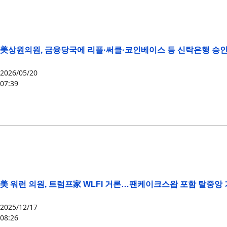
美상원의원, 금융당국에 리플·써클·코인베이스 등 신탁은행 승인
2026/05/20
07:39
XRP
,
미국
,
써클
,
엘리자베스 워런
,
정책
,
코인베이스
美 워런 의원, 트럼프家 WLFI 거론…팬케이크스왑 포함 탈중앙
2025/12/17
08:26