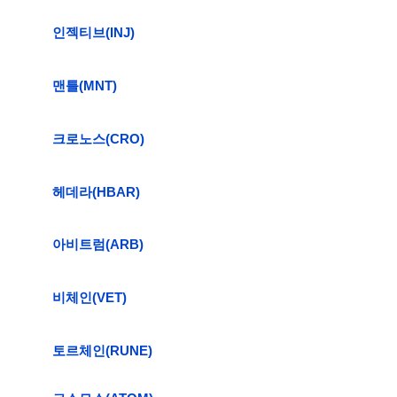
인젝티브(INJ)
맨틀(MNT)
크로노스(CRO)
헤데라(HBAR)
아비트럼(ARB)
비체인(VET)
토르체인(RUNE)