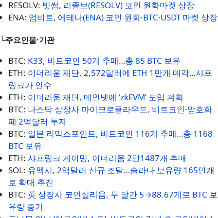
RESOLV:
빗썸, 리졸브(RESOLV) 코인 원화마켓 상장
ENA:
업비트, 에테나(ENA) 코인 원화·BTC·USDT 마켓 상장
└주요인물·기관
BTC:
K33, 비트코인 50개 추매…총 85 BTC 보유
ETH:
이더리움 재단, 2,572달러에 ETH 1만개 매각…샤프
링크가 인수
ETH:
이더리움 재단, 메인넷에 ‘zkEVM’ 도입 계획
BTC:
나스닥 상장사 마이크로클라우드, 비트코인·암호화
폐 2억달러 투자
BTC:
일본 리믹스포인트, 비트코인 116개 추매…총 1168
BTC 보유
ETH:
샤프링크 게이밍, 이더리움 2만1487개 추매
SOL:
유펙시, 2억달러 신규 조달…솔라나 보유량 165만개
로 확대 추진
BTC:
英 상장사 코인실리움, 두 달간 5→88.67개로 BTC 보
유량 증가