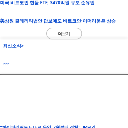
미국 비트코인 현물 ETF, 3470억원 규모 순유입
美상원 클래리티법안 답보에도 비트코인·이더리움은 상승
더보기
최신소식>
>>>
“하이퍼리퀴드 ETF로 유입, 7월부터 정체” JP모건