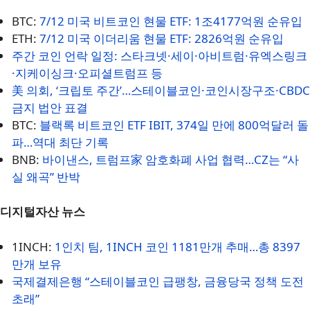
BTC:
7/12 미국 비트코인 현물 ETF: 1조4177억원 순유입
ETH:
7/12 미국 이더리움 현물 ETF: 2826억원 순유입
주간 코인 언락 일정: 스타크넷·세이·아비트럼·유엑스링크
·지케이싱크·오피셜트럼프 등
美 의회, ‘크립토 주간’…스테이블코인·코인시장구조·CBDC
금지 법안 표결
BTC:
블랙록 비트코인 ETF IBIT, 374일 만에 800억달러 돌
파…역대 최단 기록
BNB:
바이낸스, 트럼프家 암호화폐 사업 협력…CZ는 “사
실 왜곡” 반박
디지털자산 뉴스
1INCH:
1인치 팀, 1INCH 코인 1181만개 추매…총 8397
만개 보유
국제결제은행 “스테이블코인 급팽창, 금융당국 정책 도전
초래”