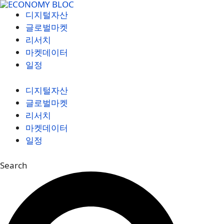
컨
디지털자산
텐
글로벌마켓
츠
리서치
로
마켓데이터
건
일정
너
뛰
디지털자산
기
글로벌마켓
리서치
마켓데이터
일정
Search