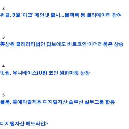
써클, 9월 ‘아크’ 메인넷 출시…블랙록 등 밸리데이터 참여
美상원 클래리티법안 답보에도 비트코인·이더리움은 상승
빗썸, 유니베이스(UB) 코인 원화마켓 상장
플룸, 美예탁결제원 디지털자산 솔루션 실무그룹 합류
디지털자산 헤드라인>