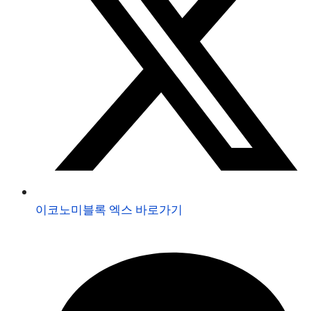
이코노미블록 엑스 바로가기