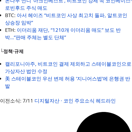
돈나무 언니 ‘아크인베스트’, 비트코인 강세 속 코인베이스·
로빈후드 주식 매도
BTC:
아서 헤이즈 “비트코인 사상 최고치 돌파, 알트코인
상승장 임박”
ETH:
이더리움 재단, “1210개 이더리움 매도” 보도 반
박…“판매 주체는 별도 단체”
└정책·규제
캘리포니아주, 비트코인 결제 제외하고 스테이블코인으로
가상자산 법안 수정
美 스테이블코인 우선 변제 허용 ‘지니어스법’에 은행권 반
발
이전소식: 7/11
디지털자산 · 코인 주요소식 헤드라인