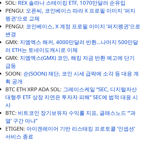
SOL:
REX 솔라나 스테이킹 ETF, 1070만달러 순유입
PENGU:
오픈씨, 코인베이스 따라 X 프로필 이미지 ‘퍼지
펭귄’으로 교체
PENGU:
코인베이스, X 계정 프로필 이미지 ‘퍼지펭귄’으로
변경
GMX:
지엠엑스 해커, 4000만달러 반환…나머지 500만달
러 ETH는 토네이도캐시로 이체
GMX:
지엠엑스(GMX) 코인, 해킹 자금 반환 예고에 단기
급등
SOON:
순(SOON) 재단, 코인 시세 급락에 소각 등 대응 계
획 공개
BTC ETH XRP ADA SOL:
그레이스케일 “SEC, 디지털자산
대형주 ETF 상장 지연은 투자자 피해” SEC에 법적 대응 시
사
BTC:
비트코인 장기보유자 수익률 지표, 글래스노드 “‘과
열’ 구간 아냐”
ETIGEN:
아이겐레이어 기반 리스태킹 프로토콜 ‘인셉션’
서비스 종료