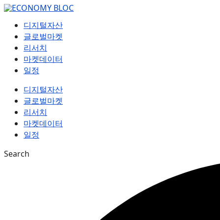
컨
텐
디지털자산
츠
글로벌마켓
로
리서치
건
마켓데이터
너
일정
뛰
기
디지털자산
글로벌마켓
리서치
마켓데이터
일정
Search