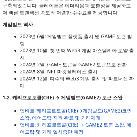
구축되었습니다. 클레이튼은 이더리움과 호환성을 제공하고
더 빠른 트랜잭션 속도와 저렴한 수수료를 제공합니다.
게임빌드 역사
2023년 6월: 게임빌드 플랫폼 출시 및 GAME 토큰 발
행
2023년 10월: 첫 번째 Web3 게임 아스텔리아 로얄 출
시
2024년 2월: GAME 토큰을 GAME2 토큰으로 전환
2024년 8월: NFT 마켓플레이스 출시
2024년 12월: 다수의 Web3 게임 출시 및 파트너십 확
대
1-2. 캐리프로토콜(CRE) → 게임빌드(GAME2) 토큰 스왑
업비트 ‘캐리프로토콜(CRE)→게임빌드(GAME2)코인
스왑, 에어드랍 지원 완료 및 거래재개’
업비트: 캐리프로토콜(CRE) → GAME2 토큰 스왑, 에
어드랍 및 거래 일시중단 예정