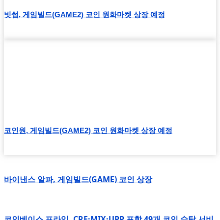
빗썸, 게임빌드(GAME2) 코인 원화마켓 상장 예정
코인원, 게임빌드(GAME2) 코인 원화마켓 상장 예정
바이낸스 알파, 게임빌드(GAME) 코인 상장
코인베이스 프라임, CRE·MIX·UPP 포함 49개 코인 수탁 서비