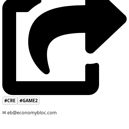
#CRE
#GAME2
✉ eb@economybloc.com