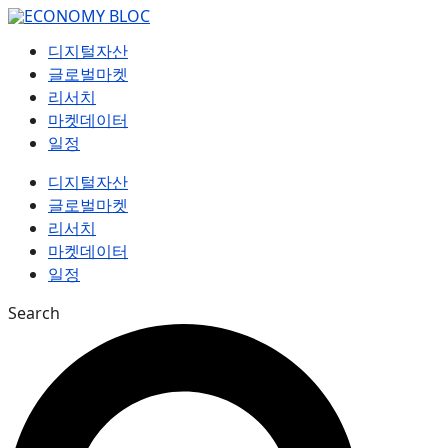
컨
텐
디지털자산
츠
글로벌마켓
로
리서치
건
마켓데이터
너
일정
뛰
기
디지털자산
글로벌마켓
리서치
마켓데이터
일정
Search