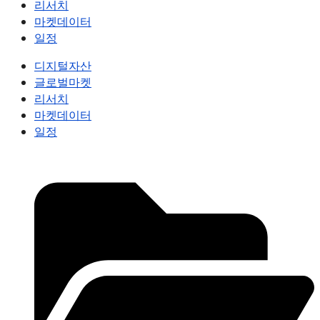
리서치
마켓데이터
일정
디지털자산
글로벌마켓
리서치
마켓데이터
일정