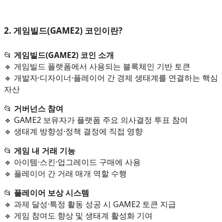
2. 게임빌드(GAME2) 코인이란?
📂
게임빌드(GAME2) 코인 소개
🔹 게임빌드 플랫폼에서 사용되는 블록체인 기반 토큰
🔹 개발자·디자이너·플레이어 간 경제 생태계를 연결하는 핵심
자산
📂
거버넌스 참여
🔹 GAME2 보유자가 플랫폼 주요 의사결정 투표 참여
🔹 생태계 방향성·정책 결정에 직접 영향
📂
게임 내 거래 기능
🔹 아이템·스킨·업그레이드 구매에 사용
🔹 플레이어 간 거래 매개 역할 수행
📂
플레이어 보상 시스템
🔹 과제 달성·특정 활동 성공 시 GAME2 토큰 지급
🔹 게임 참여도 향상 및 생태계 활성화 기여