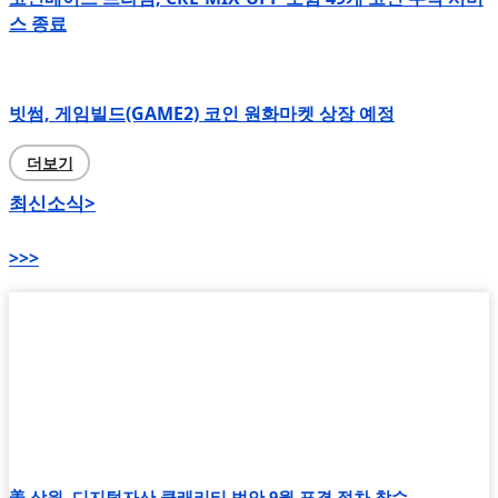
스 종료
빗썸, 게임빌드(GAME2) 코인 원화마켓 상장 예정
더보기
최신소식>
>>>
美 상원, 디지털자산 클래리티 법안 9월 표결 절차 착수