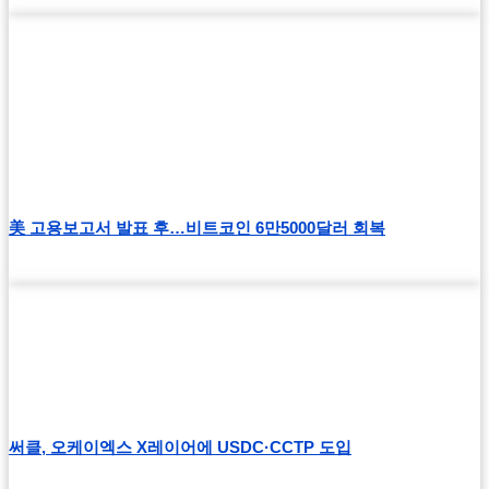
美 고용보고서 발표 후…비트코인 6만5000달러 회복
써클, 오케이엑스 X레이어에 USDC·CCTP 도입