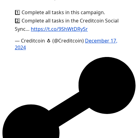
1️⃣ Complete all tasks in this campaign.
2️⃣ Complete all tasks in the Creditcoin Social
Sync…
https://t.co/9ShWtDRySr
— Creditcoin 🐧 (@Creditcoin)
December 17,
2024