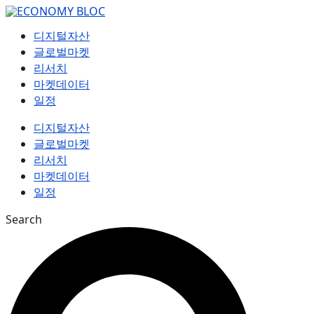
컨
텐
디지털자산
츠
글로벌마켓
로
리서치
건
마켓데이터
너
일정
뛰
기
디지털자산
글로벌마켓
리서치
마켓데이터
일정
Search