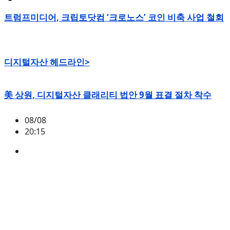
트럼프미디어, 크립토닷컴 ‘크로노스’ 코인 비축 사업 철회
디지털자산 헤드라인>
美 상원, 디지털자산 클래리티 법안 9월 표결 절차 착수
08/08
20:15
미국
,
정책