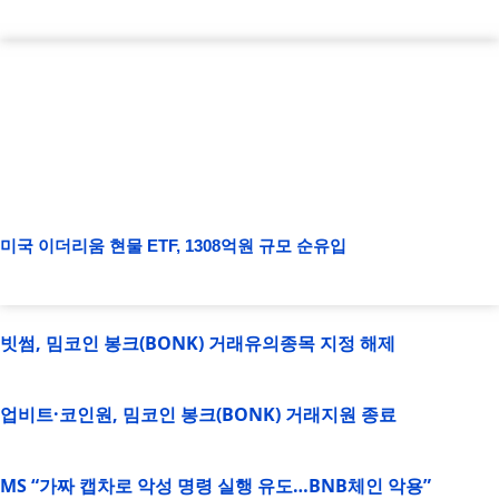
미국 이더리움 현물 ETF, 1308억원 규모 순유입
빗썸, 밈코인 봉크(BONK) 거래유의종목 지정 해제
업비트·코인원, 밈코인 봉크(BONK) 거래지원 종료
MS “가짜 캡차로 악성 명령 실행 유도…BNB체인 악용”