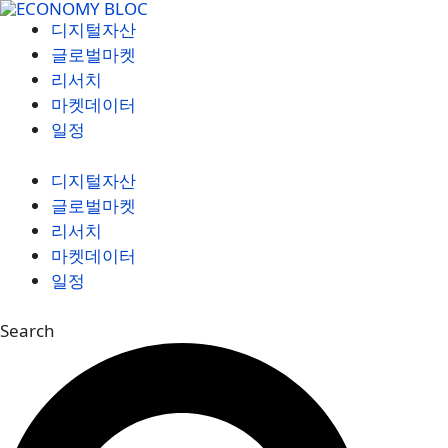
컨
디지털자산
텐
글로벌마켓
츠
리서치
로
마켓데이터
건
일정
너
뛰
디지털자산
기
글로벌마켓
리서치
마켓데이터
일정
Search