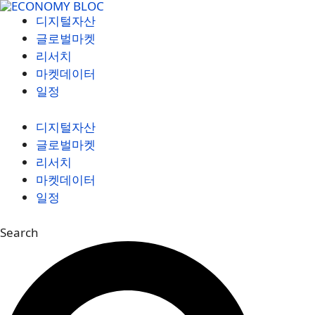
컨
디지털자산
텐
글로벌마켓
츠
리서치
로
마켓데이터
건
일정
너
뛰
디지털자산
기
글로벌마켓
리서치
마켓데이터
일정
Search