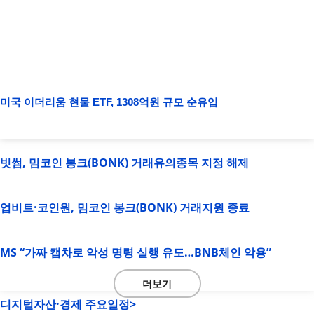
미국 이더리움 현물 ETF, 1308억원 규모 순유입
빗썸, 밈코인 봉크(BONK) 거래유의종목 지정 해제
업비트·코인원, 밈코인 봉크(BONK) 거래지원 종료
MS “가짜 캡차로 악성 명령 실행 유도…BNB체인 악용”
더보기
디지털자산·경제 주요일정>