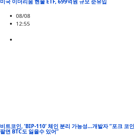
미국 이더리움 현물 ETF, 699억원 규모 순유입
08/08
12:55
ETH
,
시황
비트코인, ‘BIP-110’ 체인 분리 가능성…개발자 “포크 코인
팔면 BTC도 잃을수 있어”