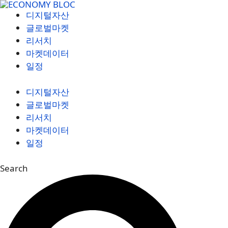
컨
디지털자산
텐
글로벌마켓
츠
리서치
로
마켓데이터
건
일정
너
뛰
디지털자산
기
글로벌마켓
리서치
마켓데이터
일정
Search