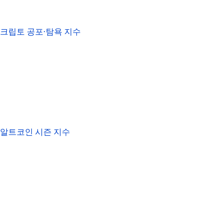
크립토 공포·탐욕 지수
알트코인 시즌 지수