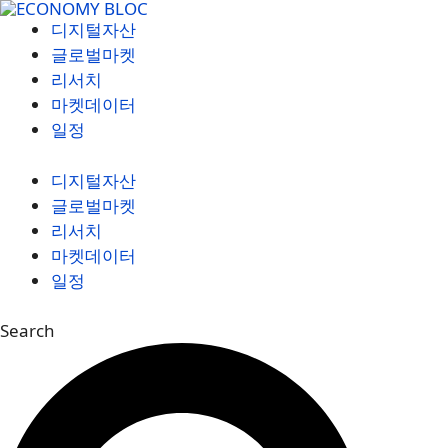
컨
디지털자산
텐
글로벌마켓
츠
리서치
로
마켓데이터
건
일정
너
뛰
디지털자산
기
글로벌마켓
리서치
마켓데이터
일정
Search