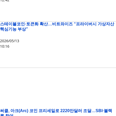
ARC
,
써클
스테이블코인·토큰화 확산…비트와이즈 “프라이버시 가상자산
핵심기능 부상”
2026/05/13
10:16
ARC
,
CC
,
템포
,
프라이버시
써클, 아크(Arc) 코인 프리세일로 2220만달러 조달…SBI·블랙
록 참여