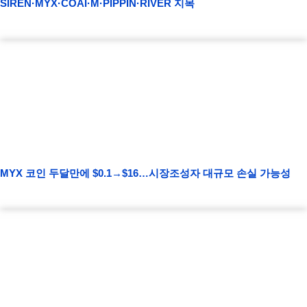
SIREN·MYX·COAI·M·PIPPIN·RIVER 지목
MYX 코인 두달만에 $0.1→$16…시장조성자 대규모 손실 가능성