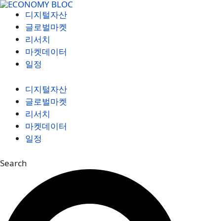
컨
디지털자산
텐
글로벌마켓
츠
리서치
로
마켓데이터
건
일정
너
뛰
디지털자산
기
글로벌마켓
리서치
마켓데이터
일정
Search