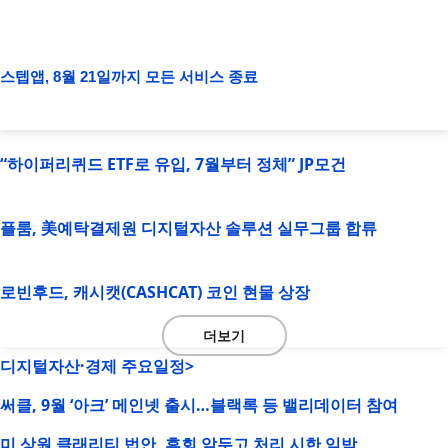
스텝앱, 8월 21일까지 모든 서비스 종료
“하이퍼리퀴드 ETF로 유입, 7월부터 정체” JP모건
플룸, 美예탁결제원 디지털자산 솔루션 실무그룹 합류
로빈후드, 캐시캣(CASHCAT) 코인 현물 상장
더보기
디지털자산·경제 주요일정>
써클, 9월 ‘아크’ 메인넷 출시…블랙록 등 밸리데이터 참여
미 상원 클래리티 법안, 휴회 앞두고 처리 시한 임박