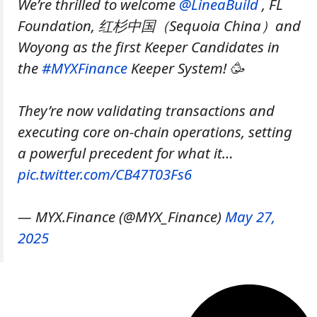
We’re thrilled to welcome
@LineaBuild
, FL
Foundation, 红杉中国（Sequoia China）and
Woyong as the first Keeper Candidates in
the
#MYXFinance
Keeper System! 🥳
They’re now validating transactions and
executing core on-chain operations, setting
a powerful precedent for what it…
pic.twitter.com/CB47T03Fs6
— MYX.Finance (@MYX_Finance)
May 27,
2025