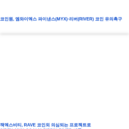
코인원, 엠와이엑스 파이낸스(MYX)·리버(RIVER) 코인 유의촉구
잭엑스비티, RAVE 코인외 의심되는 프로젝트로