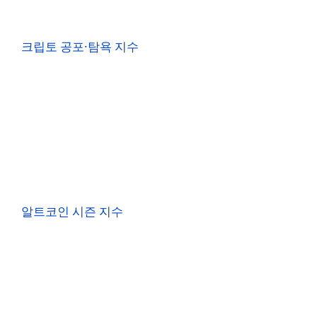
크립토 공포·탐욕 지수
알트코인 시즌 지수