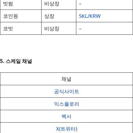
빗썸
비상장
–
코인원
상장
SKL/KRW
코빗
비상장
–
5. 스케일 채널
채널
공식사이트
익스플로러
백서
X(트위터)