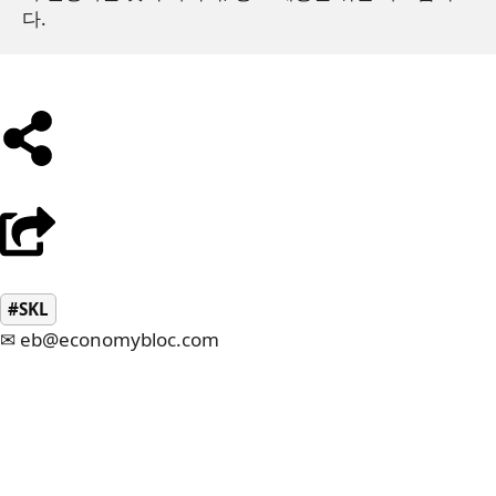
다. 
#SKL
✉ eb@economybloc.com