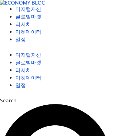
컨
디지털자산
텐
글로벌마켓
츠
리서치
로
마켓데이터
건
일정
너
뛰
디지털자산
기
글로벌마켓
리서치
마켓데이터
일정
Search