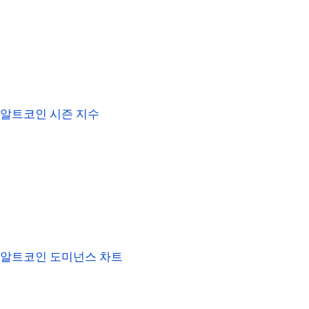
알트코인 시즌 지수
알트코인 도미넌스 차트