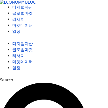
컨
디지털자산
텐
글로벌마켓
츠
리서치
로
마켓데이터
건
일정
너
뛰
디지털자산
기
글로벌마켓
리서치
마켓데이터
일정
Search