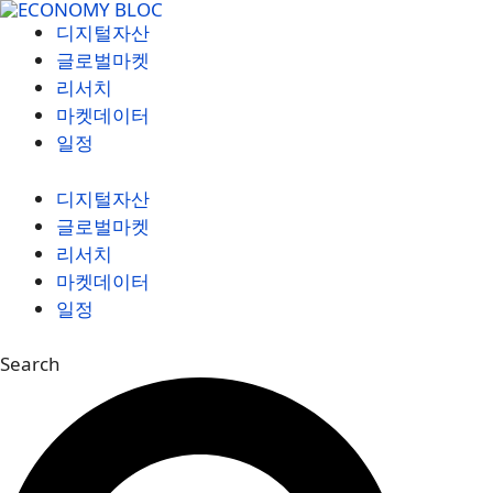
컨
디지털자산
텐
글로벌마켓
츠
리서치
로
마켓데이터
건
일정
너
뛰
디지털자산
기
글로벌마켓
리서치
마켓데이터
일정
Search