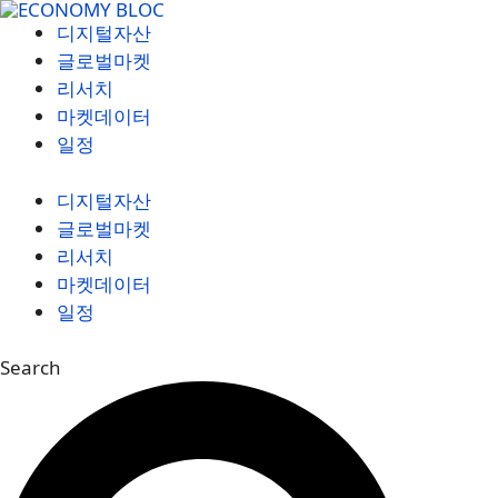
컨
디지털자산
텐
글로벌마켓
츠
리서치
로
마켓데이터
건
일정
너
뛰
디지털자산
기
글로벌마켓
리서치
마켓데이터
일정
Search