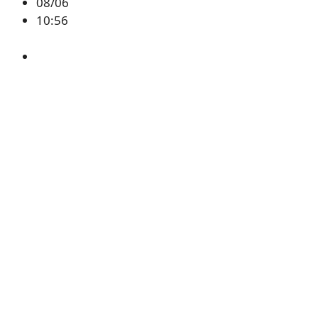
08/06
10:56
CAP