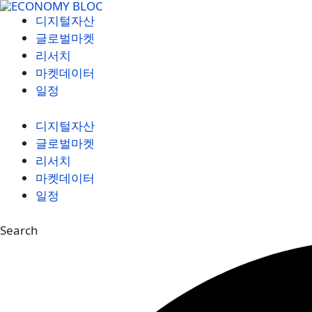
컨
디지털자산
텐
글로벌마켓
츠
리서치
로
마켓데이터
건
일정
너
뛰
디지털자산
기
글로벌마켓
리서치
마켓데이터
일정
Search